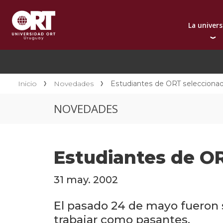
La univer
Presentación instit
A
Por qué elegir ORT
A
Reconocimientos in
C
Inicio
Novedades
Estudiantes de ORT seleccionad
Autoridades
D
NOVEDADES
Rectorado
I
Área Internacional
I
Sostenibilidad
I
Estudiantes de OR
Contacto
31 may. 2002
El pasado 24 de mayo fueron s
trabajar como pasantes.