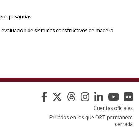
eventos
zar pasantías.
Eventos
anteriores
la evaluación de sistemas constructivos de madera.
Testimonios
La
universidad
en
los
medios
Sobresalientes
Cuentas oficiales
Feriados en los que ORT permanece
Blog
cerrada
institucional