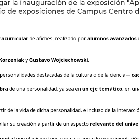
gar la inauguración de la exposición "Ap
acio de exposiciones de Campus Centro 
racurricular
de afiches, realizado por
alumnos avanzados
Korzeniak
y
Gustavo Wojciechowski
.
personalidades destacadas de la cultura o de la ciencia—
ca
obra
de una personalidad, ya sea en
un eje temático
, en u
ir de la vida de dicha personalidad, e incluso de la interacc
lar su creación a partir de un aspecto
relevante del unive
mental
que el mismo fuera una instancia de experimentación