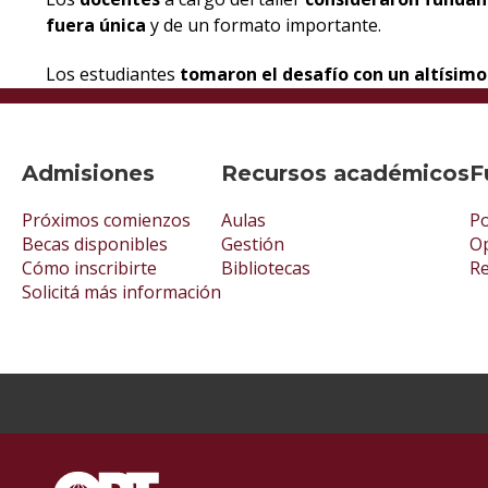
fuera única
y de un formato importante.
Los estudiantes
tomaron el desafío con un altísim
Admisiones
Recursos académicos
F
Próximos comienzos
Aulas
Po
Becas disponibles
Gestión
Op
Cómo inscribirte
Bibliotecas
R
Solicitá más información