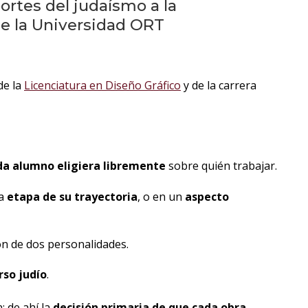
eventos
ortes del judaísmo a la
de la Universidad ORT
Eventos
anteriores
de la
Licenciatura en Diseño Gráfico
y de la carrera
Testimonios
La
universidad
en
da alumno eligiera libremente
sobre quién trabajar.
los
medios
na
etapa de su trayectoria
, o en un
aspecto
Sobresalientes
ión de dos personalidades.
Blog
rso judío
.
institucional
; de ahí la
decisión primaria de que cada obra