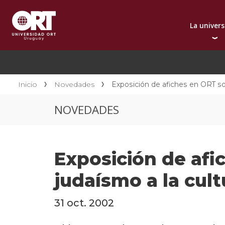
La univer
Presentación instit
A
Por qué elegir ORT
A
Reconocimientos in
C
Inicio
Novedades
Exposición de afiches en ORT sob
Autoridades
D
NOVEDADES
Rectorado
I
Área Internacional
I
Sostenibilidad
I
Exposición de afi
Contacto
judaísmo a la cult
31 oct. 2002