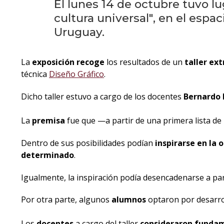
El lunes 14 de octubre tuvo lu
cultura universal", en el esp
Uruguay.
La
exposición recoge
los resultados de un
taller ext
técnica
Diseño Gráfico
.
Dicho taller estuvo a cargo de los docentes
Bernardo 
La
premisa
fue que —a partir de una primera lista de 
Dentro de sus posibilidades podían
inspirarse en la 
determinado
.
Igualmente, la inspiración podía desencadenarse a part
Por otra parte, algunos
alumnos
optaron por desarrol
Los
docentes
a cargo del taller
consideraron funda