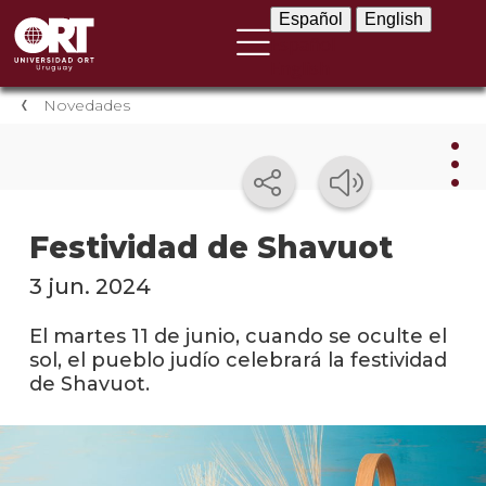
Español
English
Español
English
Novedades
Nov
Festividad de Shavuot
Nove
3 jun. 2024
instit
El martes 11 de junio, cuando se oculte el
Próxi
sol, el pueblo judío celebrará la festividad
event
de Shavuot.
Event
anter
Testi