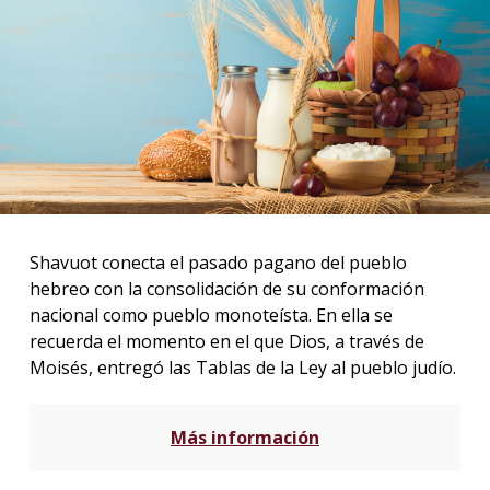
La
unive
en
los
medio
Sobre
Blog
instit
Shavuot conecta el pasado pagano del pueblo
hebreo con la consolidación de su conformación
nacional como pueblo monoteísta. En ella se
recuerda el momento en el que Dios, a través de
Moisés, entregó las Tablas de la Ley al pueblo judío.
Más información