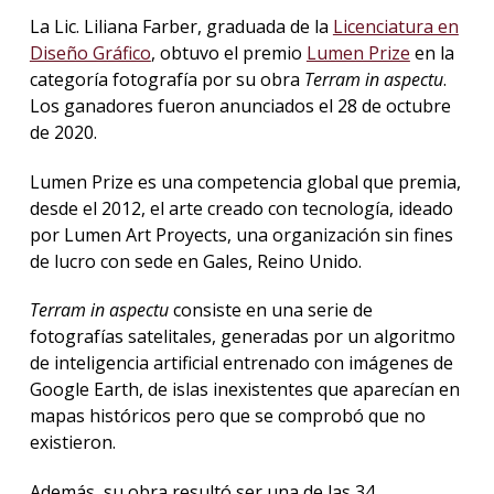
La Lic. Liliana Farber, graduada de la
Licenciatura en
La
Diseño Gráfico
, obtuvo el premio
Lumen Prize
en la
unive
categoría fotografía por su obra
Terram in aspectu
.
en
Los ganadores fueron anunciados el 28 de octubre
los
de 2020.
medio
Lumen Prize es una competencia global que premia,
Sobre
desde el 2012, el arte creado con tecnología, ideado
Blog
por Lumen Art Proyects, una organización sin fines
instit
de lucro con sede en Gales, Reino Unido.
Terram in aspectu
consiste en una serie de
fotografías satelitales, generadas por un algoritmo
de inteligencia artificial entrenado con imágenes de
Google Earth, de islas inexistentes que aparecían en
mapas históricos pero que se comprobó que no
existieron.
Además, su obra resultó ser una de las 34