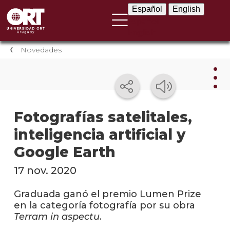
Español
English
Español
English
Novedades
Nov
Fotografías satelitales,
inteligencia artificial y
Nove
instit
Google Earth
Próxi
17 nov. 2020
event
Graduada ganó el premio Lumen Prize
Event
en la categoría fotografía por su obra
anter
Terram in aspectu
.
Testi