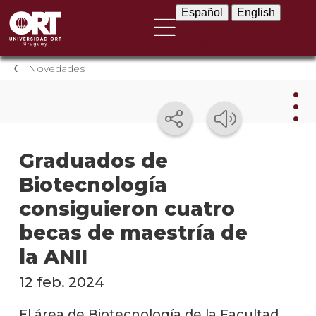
Español
English
Español
English
Novedades
Nov
Graduados de
Biotecnología
Nove
instit
consiguieron cuatro
Próxi
becas de maestría de
event
la ANII
Event
12 feb. 2024
anter
El área de Biotecnología de la Facultad
Testi