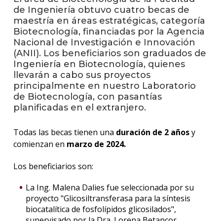
de Ingeniería obtuvo cuatro becas de
maestría en áreas estratégicas, categoría
La
Biotecnología, financiadas por la Agencia
unive
en
Nacional de Investigación e Innovación
los
(ANII). Los beneficiarios son graduados de
medio
Ingeniería en Biotecnología, quienes
llevarán a cabo sus proyectos
Sobre
principalmente en nuestro Laboratorio
de Biotecnología, con pasantías
Blog
planificadas en el extranjero.
instit
Todas las becas tienen una
duración de 2 años
y
comienzan en
marzo de 2024.
Los beneficiarios son:
La Ing. Malena Dalies fue seleccionada por su
proyecto "Glicosiltransferasa para la síntesis
biocatalítica de fosfolípidos glicosilados",
supervisado por la Dra. Lorena Betancor,