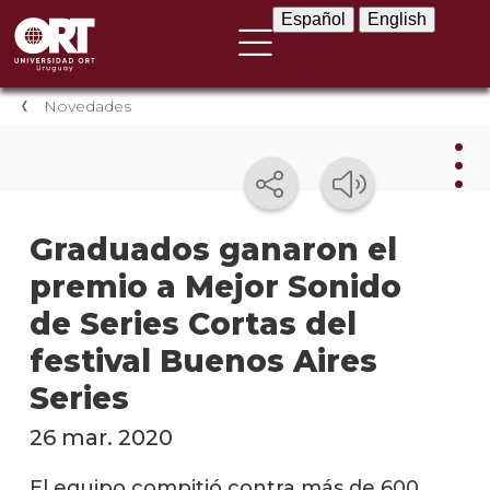
Español
English
Español
English
Novedades
Nov
Graduados ganaron el
premio a Mejor Sonido
Nove
instit
de Series Cortas del
Próxi
festival Buenos Aires
event
Series
Event
26 mar. 2020
anter
El equipo compitió contra más de 600
Testi