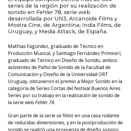
series de la región por su realización de
sonido en
Fehler 78
, serie web
La
desarrollada por UN3, Arcanoide Films y
unive
en
Mostra Cine, de Argentina; India Films, de
los
Uruguay, y Media Attack, de España.
medio
Mathías Fagúndez, graduado de Técnico en
Sobre
Producción Musical, y Santiago Fernández Primiceri,
graduado de Técnico en Diseño de Sonido, ambos
Blog
asistentes de Pañol de Sonido de la Facultad de
instit
Comunicación y Diseño de la Universidad ORT
Uruguay, obtuvieron el premio a Mejor Sonido en la
categoría de Series Cortas del festival Buenos Aires
Series por su trabajo en la realización de sonido de
la serie web
Fehler 78
.
Gran parte de la serie se filmó en una casa rodante
de reducidas dimensiones, y en la postproducción de
sonido se realizó una propuesta de diseño sonoro