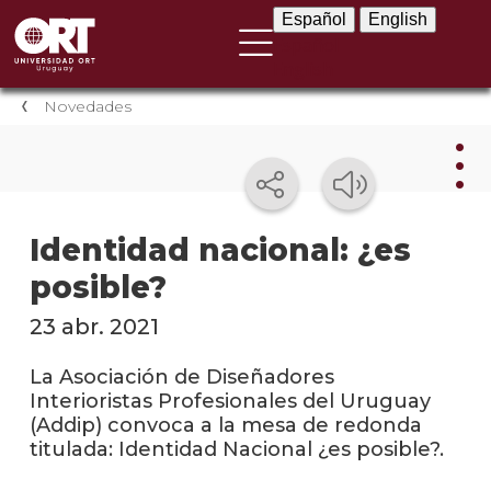
Español
English
Español
English
Novedades
Nov
Identidad nacional: ¿es
posible?
Nove
instit
23 abr. 2021
Próxi
event
La Asociación de Diseñadores
Interioristas Profesionales del Uruguay
Event
(Addip) convoca a la mesa de redonda
anter
titulada: Identidad Nacional ¿es posible?.
Testi