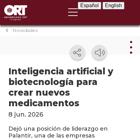
Español
English
Español
English
Novedades
Nov
Inteligencia artificial y
biotecnología para
Nove
instit
crear nuevos
Próxi
medicamentos
event
8 jun. 2026
Event
anter
Dejó una posición de liderazgo en
Palantir, una de las empresas
Testi