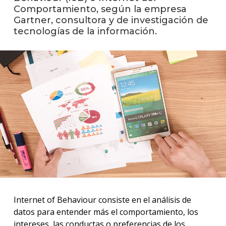
Comportamiento, según la empresa
Gartner, consultora y de investigación de
La
tecnologías de la información.
unive
en
los
medio
Sobre
Blog
instit
Internet of Behaviour consiste en el análisis de
datos para entender más el comportamiento, los
intereses, las conductas o preferencias de los