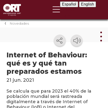
Español
English
Español
English
Novedades
Nov
Internet of Behaviour:
qué es y qué tan
Nove
instit
preparados estamos
Próxi
21 jun. 2021
event
Se calcula que para 2023 el 40% de la
Event
población mundial será rastreada
anter
digitalmente a través de Internet of
Behaviour (IoB) o Internet del
Testi