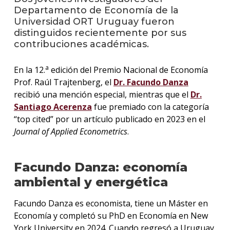
Departamento de Economía de la
Universidad ORT Uruguay fueron
La
distinguidos recientemente por sus
unive
en
contribuciones académicas.
los
medio
a
En la 12.‭
edición del Premio Nacional de Economía
Prof. Raúl Trajtenberg, el
Dr. Facundo Danza
Sobre
recibió una mención especial, mientras que el
Dr.
Santiago Acerenza
fue premiado con la categoría
Blog
instit
“top cited” por un artículo publicado en 2023 en el
Journal of Applied Econometrics
.
Facundo Danza: economía
ambiental y energética
Facundo Danza es economista, tiene un Máster en
Economía y completó su PhD en Economía en New
York University en 2024. Cuando regresó a Uruguay,