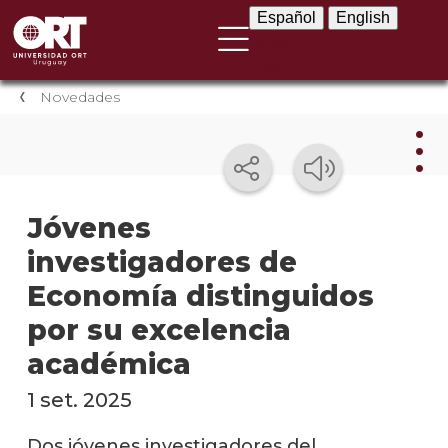
Español
English
Español
English
Novedades
Nov
Jóvenes
investigadores de
Nove
instit
Economía distinguidos
Próxi
por su excelencia
event
académica
Event
1 set. 2025
anter
Dos jóvenes investigadores del
Testi