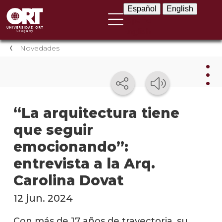
Español
English
Español
English
Novedades
Nov
“La arquitectura tiene
que seguir
Nove
instit
emocionando”:
Próxi
entrevista a la Arq.
event
Carolina Dovat
Event
12 jun. 2024
anter
Con más de 17 años de trayectoria, su
Testi