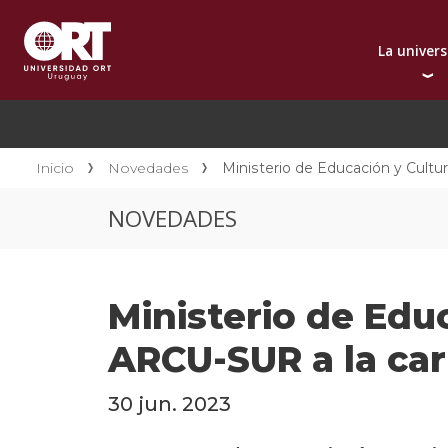
La univer
Presentación instit
A
Por qué elegir ORT
A
Reconocimientos in
C
Inicio
Novedades
Ministerio de Educación y Cultu
Autoridades
D
NOVEDADES
Rectorado
I
Área Internacional
I
Sostenibilidad
I
Ministerio de Edu
Contacto
ARCU-SUR a la car
30 jun. 2023