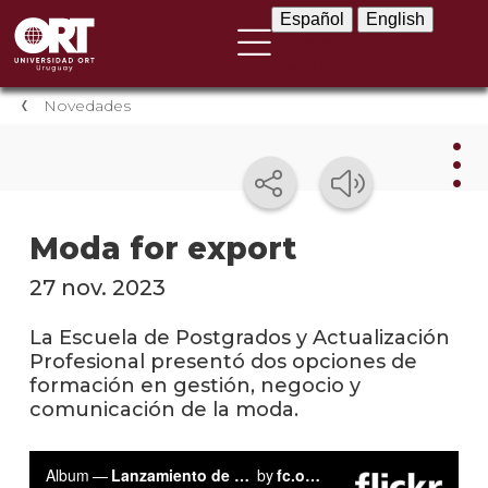
Español
English
Español
English
Novedades
Nov
Moda for export
Nove
27 nov. 2023
instit
La Escuela de Postgrados y Actualización
Próxi
Profesional presentó dos opciones de
event
formación en gestión, negocio y
comunicación de la moda.
Event
anter
Testi