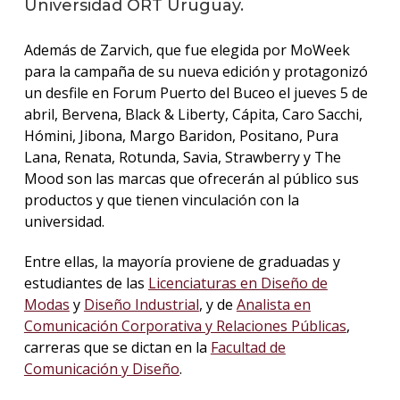
Universidad ORT Uruguay.
La
Además de Zarvich, que fue elegida por MoWeek
unive
para la campaña de su nueva edición y protagonizó
en
los
un desfile en Forum Puerto del Buceo el jueves 5 de
medio
abril, Bervena, Black & Liberty, Cápita, Caro Sacchi,
Hómini, Jibona, Margo Baridon, Positano, Pura
Sobre
Lana, Renata, Rotunda, Savia, Strawberry y The
Mood son las marcas que ofrecerán al público sus
Blog
productos y que tienen vinculación con la
instit
universidad.
Entre ellas, la mayoría proviene de graduadas y
estudiantes de las
Licenciaturas en Diseño de
Modas
y
Diseño Industrial
, y de
Analista en
Comunicación Corporativa y Relaciones Públicas
,
carreras que se dictan en la
Facultad de
Comunicación y Diseño
.