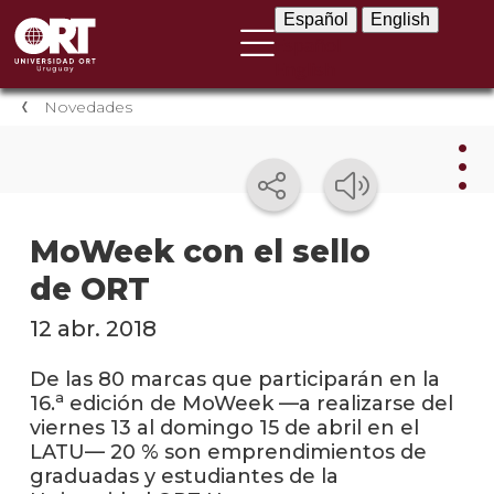
Español
English
Español
English
Novedades
Nov
MoWeek con el sello
de ORT
Nove
instit
12 abr. 2018
Próxi
event
De las 80 marcas que participarán en la
a
16.
edición de MoWeek —a realizarse del
Event
viernes 13 al domingo 15 de abril en el
anter
LATU— 20 % son emprendimientos de
graduadas y estudiantes de la
Testi