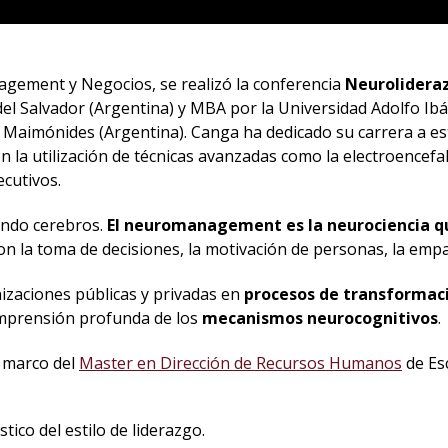
nagement y Negocios, se realizó la conferencia
Neurolideraz
del Salvador (Argentina) y MBA por la Universidad Adolfo Ib
d Maimónides (Argentina). Canga ha dedicado su carrera a es
 en la utilización de técnicas avanzadas como la electroencefa
cutivos.
endo cerebros.
El neuromanagement es la neurociencia qu
con la toma de decisiones, la motivación de personas, la empa
zaciones públicas y privadas en
procesos de transformac
mprensión profunda de los
mecanismos neurocognitivos
.
l marco del
Master en Dirección de Recursos Humanos
de Es
co del estilo de liderazgo.