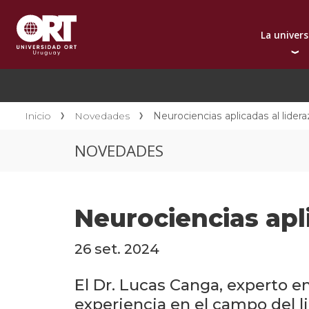
La univer
Presentación instit
A
Por qué elegir ORT
A
Reconocimientos in
C
Inicio
Novedades
Neurociencias aplicadas al lider
Autoridades
D
NOVEDADES
Rectorado
I
Área Internacional
I
Sostenibilidad
I
Neurociencias apl
Contacto
26 set. 2024
El Dr. Lucas Canga, experto e
experiencia en el campo del l