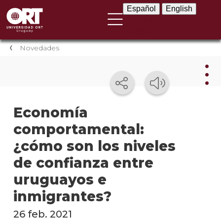
Español
English
Español
English
Novedades
Nov
Economía
comportamental:
Nove
instit
¿cómo son los niveles
Próxi
de confianza entre
event
uruguayos e
Event
inmigrantes?
anter
26 feb. 2021
Testi