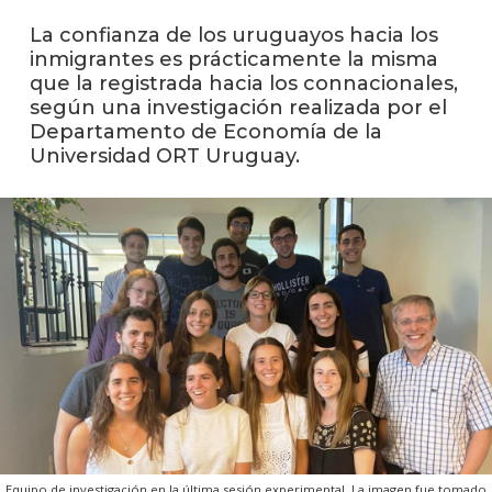
La confianza de los uruguayos hacia los
La
inmigrantes es prácticamente la misma
unive
que la registrada hacia los connacionales,
en
según una investigación realizada por el
los
Departamento de Economía de la
medio
Universidad ORT Uruguay.
Sobre
Blog
instit
Equipo de investigación en la última sesión experimental. La imagen fue tomado