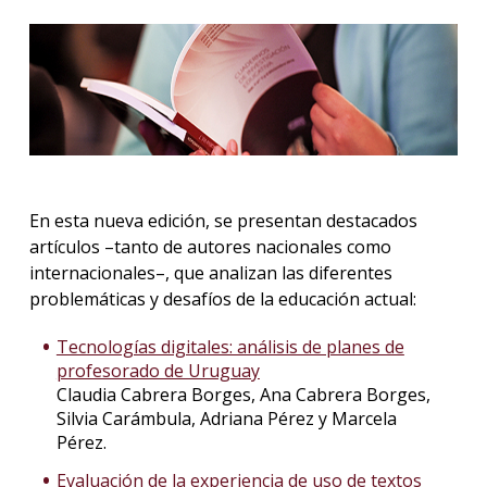
La
unive
en
los
medio
Sobre
En esta nueva edición, se presentan destacados
Blog
artículos –tanto de autores nacionales como
instit
internacionales–, que analizan las diferentes
problemáticas y desafíos de la educación actual:
Tecnologías digitales: análisis de planes de
profesorado de Uruguay
Claudia Cabrera Borges, Ana Cabrera Borges,
Silvia Carámbula, Adriana Pérez y Marcela
Pérez.
Evaluación de la experiencia de uso de textos