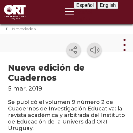
Español
English
Español
English
Novedades
Nov
Nueva edición de
Cuadernos
Nove
instit
5 mar. 2019
Próxi
event
Se publicó el volumen 9 número 2 de
Cuadernos de Investigación Educativa: la
Event
revista académica y arbitrada del Instituto
anter
de Educación de la Universidad ORT
Uruguay.
Testi