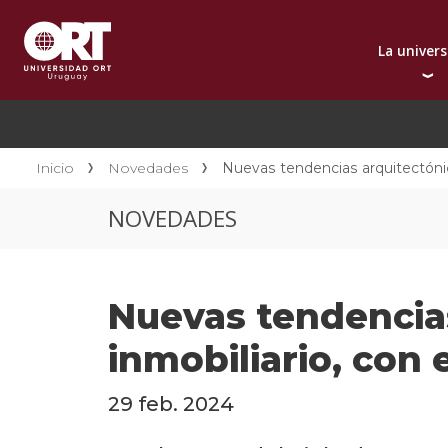
La univer
Presentación instit
A
Por qué elegir ORT
A
Reconocimientos in
C
Inicio
Novedades
Nuevas tendencias arquitectónic
Autoridades
D
NOVEDADES
Rectorado
I
Área Internacional
I
Sostenibilidad
I
Nuevas tendencias
Contacto
inmobiliario, con
29 feb. 2024