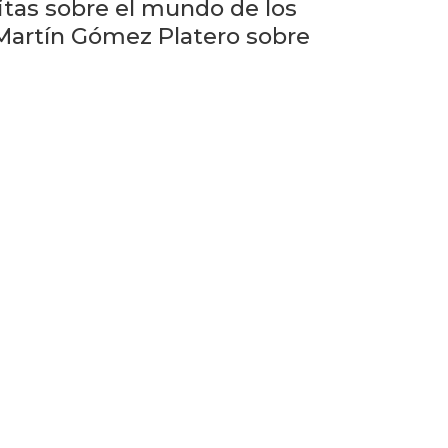
eventos
eitas sobre el mundo de los
. Martín Gómez Platero sobre
Eventos
anteriores
Testimonios
La
universidad
en
los
medios
Sobresalientes
Blog
institucional