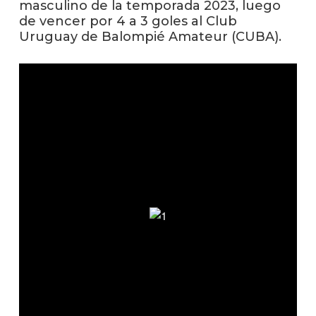
masculino de la temporada 2023, luego
de vencer por 4 a 3 goles al Club
La
Uruguay de Balompié Amateur (CUBA).
unive
en
los
medio
Sobre
Blog
instit