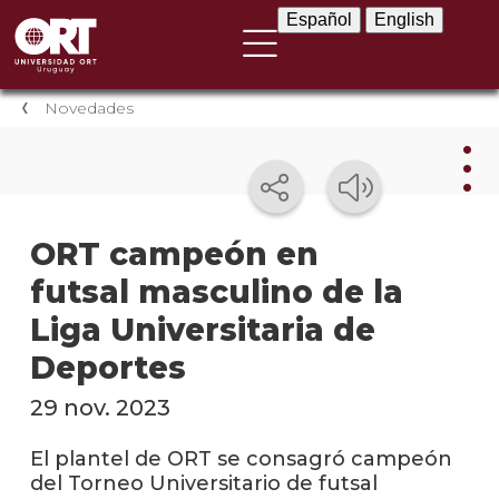
Español
English
Español
English
Novedades
Nov
ORT campeón en
futsal masculino de la
Nove
instit
Liga Universitaria de
Próxi
Deportes
event
29 nov. 2023
Event
anter
El plantel de ORT se consagró campeón
del Torneo Universitario de futsal
Testi