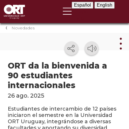
Español
English
Español
English
Novedades
Nov
ORT da la bienvenida a
90 estudiantes
Nove
instit
internacionales
Próxi
26 ago. 2025
event
Estudiantes de intercambio de 12 países
Event
iniciaron el semestre en la Universidad
anter
ORT Uruguay, integrándose a diversas
facultades y aportando su diversidad
Testi