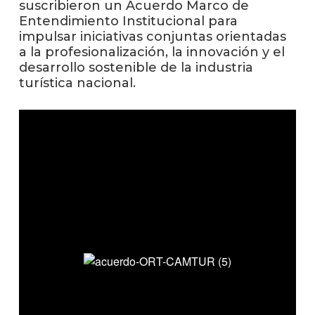
suscribieron un Acuerdo Marco de
Entendimiento Institucional para
La
impulsar iniciativas conjuntas orientadas
unive
a la profesionalización, la innovación y el
en
desarrollo sostenible de la industria
los
turística nacional.
medio
Sobre
Blog
instit