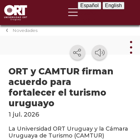
Español
English
Español
English
Novedades
Nov
ORT y CAMTUR firman
acuerdo para
Nove
instit
fortalecer el turismo
Próxi
uruguayo
event
1 jul. 2026
Event
anter
La Universidad ORT Uruguay y la Cámara
Uruguaya de Turismo (CAMTUR)
Testi