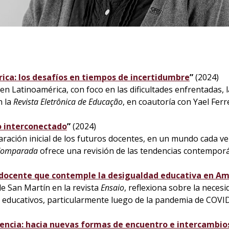
ica: los desafíos en tiempos de incertidumbre
”
(2024)
en Latinoamérica, con foco en las dificultades enfrentadas, la
n la
Revista Eletrônica de Educação
, en coautoría con Yael Ferr
 interconectado
”
(2024)
ración inicial de los futuros docentes, en un mundo cada vez
 Comparada
ofrece una revisión de las tendencias contemporán
l docente que contemple la desigualdad educativa en Am
de San Martín en la revista
Ensaio
, reflexiona sobre la neces
s educativos, particularmente luego de la pandemia de COVI
cencia: hacia nuevas formas de encuentro e intercambio