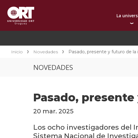
La univer
Presentación instit
A
Por qué elegir ORT
A
Reconocimientos in
C
Inicio
Novedades
Pasado, presente y futuro de la
Autoridades
D
NOVEDADES
Rectorado
I
Área Internacional
I
Sostenibilidad
I
Pasado, presente 
Contacto
20 mar. 2025
Los ocho investigadores del I
Sistema Nacional de Investig