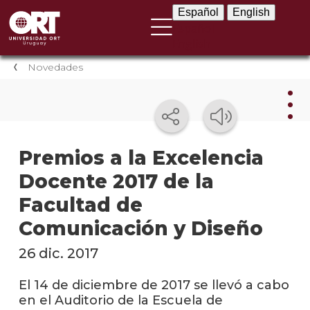
Español
English
Español
English
Novedades
Nov
Premios a la Excelencia
Docente 2017 de la
Nove
instit
Facultad de
Próxi
Comunicación y Diseño
event
26 dic. 2017
Event
anter
El 14 de diciembre de 2017 se llevó a cabo
en el Auditorio de la Escuela de
Testi