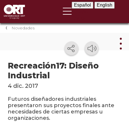
Español
English
Español
English
Novedades
Nov
Recreación17: Diseño
Industrial
Nove
instit
4 dic. 2017
Próxi
event
Futuros diseñadores industriales
presentaron sus proyectos finales ante
Event
necesidades de ciertas empresas u
anter
organizaciones.
Testi