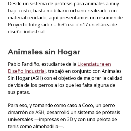
Desde un sistema de prótesis para animales a muy
bajo costo, hasta mobiliario urbano realizado con
La
material reciclado, aquí presentamos un resumen de
unive
Proyecto Integrador – ReCreación17 en el área de
en
los
diseño industrial.
medio
Sobre
Animales sin Hogar
Blog
Pablo Fandiño, estudiante de la
Licenciatura en
instit
Diseño Industrial
, trabajó en conjunto con Animales
Sin Hogar (ASH) con el objetivo de mejorar la calidad
de vida de los perros a los que les falta alguna de
sus patas.
Para eso, y tomando como caso a Coco, un perro
cimarrón de ASH, desarrolló un sistema de prótesis
universales —impresas en 3D y con una pelota de
tenis como almohadilla—.