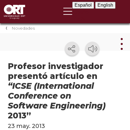
Español
English
Español
English
Novedades
Nov
Profesor investigador
presentó artículo en
Nove
instit
“ICSE (International
Próxi
Conference on
event
Software Engineering)
Event
2013”
anter
23 may. 2013
Testi