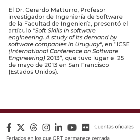
El Dr. Gerardo Matturro, Profesor
La
investigador de Ingeniería de Software
unive
de la Facultad de Ingeniería, presentó el
en
artículo
"Soft Skills in software
los
engineering. A study of its demand by
medio
software companies in Uruguay"
, en “ICSE
(International Conference on Software
Sobre
Engineering)
2013”, que tuvo lugar el 25
de mayo de 2013 en San Francisco
Blog
(Estados Unidos).
instit
Cuentas oficiales
Feriados en los que ORT permanece cerrada