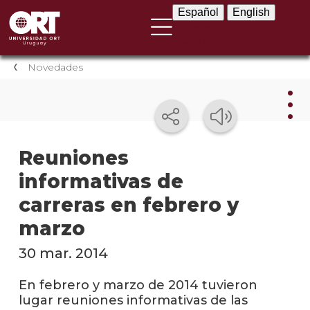
Español
English
Español
English
Novedades
Nov
Reuniones
informativas de
Nove
instit
carreras en febrero y
Próxi
marzo
event
30 mar. 2014
Event
anter
En febrero y marzo de 2014 tuvieron
lugar reuniones informativas de las
Testi