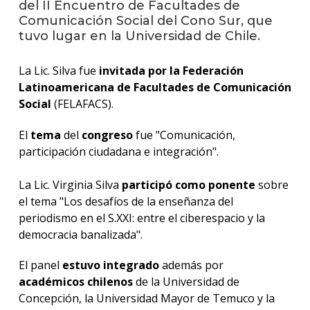
del II Encuentro de Facultades de
Comunicación Social del Cono Sur, que
La
tuvo lugar en la Universidad de Chile.
unive
en
La Lic. Silva fue
invitada por la Federación
los
medio
Latinoamericana de Facultades de Comunicación
Social
(FELAFACS).
Sobre
El
tema
del
congreso
fue "Comunicación,
Blog
participación ciudadana e integración".
instit
La Lic. Virginia Silva
participó como ponente
sobre
el tema "Los desafíos de la enseñanza del
periodismo en el S.XXI: entre el ciberespacio y la
democracia banalizada".
El panel
estuvo integrado
además por
académicos chilenos
de la Universidad de
Concepción, la Universidad Mayor de Temuco y la