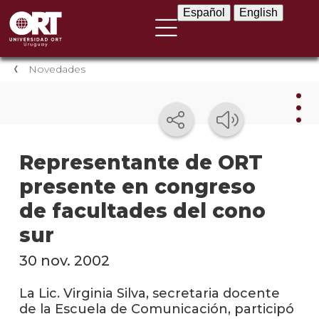
Español
English
Español
English
Novedades
Nov
Representante de ORT
presente en congreso
Nove
instit
de facultades del cono
Próxi
sur
event
30 nov. 2002
Event
anter
La Lic. Virginia Silva, secretaria docente
de la Escuela de Comunicación, participó
Testi