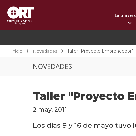
La univer
Presentación instit
A
Por qué elegir ORT
A
Reconocimientos in
C
Inicio
Novedades
Taller "Proyecto Emprendedor"
Autoridades
D
NOVEDADES
Rectorado
I
Área Internacional
I
Sostenibilidad
I
Taller "Proyecto
Contacto
2 may. 2011
Los días 9 y 16 de mayo tuvo 