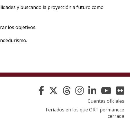
eventos
ilidades y buscando la proyección a futuro como
Eventos
anteriores
ar los objetivos.
Testimonios
rendedurismo.
La
universidad
en
los
medios
Sobresalientes
Cuentas oficiales
Feriados en los que ORT permanece
Blog
cerrada
institucional