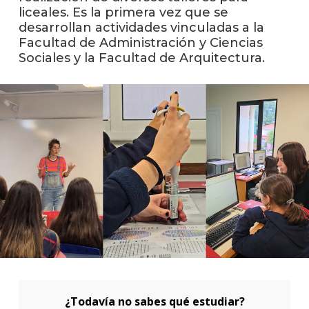
liceales. Es la primera vez que se
desarrollan actividades vinculadas a la
La
Facultad de Administración y Ciencias
unive
Sociales y la Facultad de Arquitectura.
en
los
medio
Sobre
Blog
instit
¿Todavía no sabes qué estudiar?