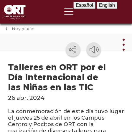
Español
English
Español
English
Novedades
Nov
Talleres en ORT por el
Día Internacional de
Nove
instit
las Niñas en las TIC
Próxi
26 abr. 2024
event
La conmemoración de este día tuvo lugar
Event
el jueves 25 de abril en los Campus
anter
Centro y Pocitos de ORT con la
realización de diversos talleres para
Testi