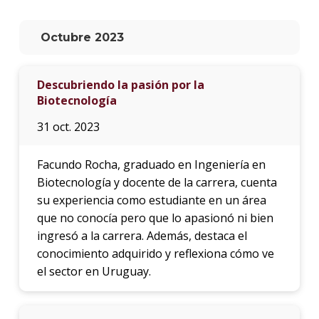
La
Octubre 2023
unive
en
los
Descubriendo la pasión por la
medio
Biotecnología
Sobre
31 oct. 2023
Blog
instit
Facundo Rocha, graduado en Ingeniería en
Biotecnología y docente de la carrera, cuenta
su experiencia como estudiante en un área
que no conocía pero que lo apasionó ni bien
ingresó a la carrera. Además, destaca el
conocimiento adquirido y reflexiona cómo ve
el sector en Uruguay.