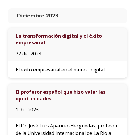
La
Diciembre 2023
unive
en
los
La transformación digital y el éxito
medio
empresarial
Sobre
22 dic. 2023
Blog
instit
El éxito empresarial en el mundo digital.
El profesor español que hizo valer las
oportunidades
1 dic. 2023
El Dr. José Luis Aparicio-Herguedas, profesor
de la Universidad Internacional de La Rioja