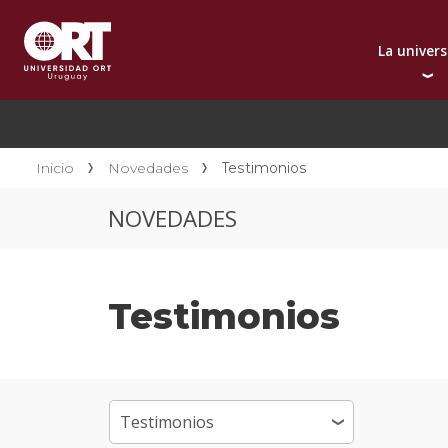
La univer
Presentación instit
A
Por qué elegir ORT
A
Reconocimientos in
C
Inicio
Novedades
Testimonios
Autoridades
D
NOVEDADES
Rectorado
I
Área Internacional
I
Sostenibilidad
I
Testimonios
Contacto