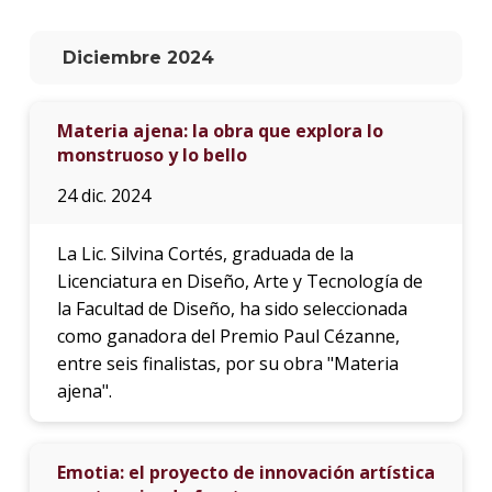
La
Diciembre 2024
unive
en
los
Materia ajena: la obra que explora lo
medio
monstruoso y lo bello
Sobre
24 dic. 2024
Blog
instit
La Lic. Silvina Cortés, graduada de la
Licenciatura en Diseño, Arte y Tecnología de
la Facultad de Diseño, ha sido seleccionada
como ganadora del Premio Paul Cézanne,
entre seis finalistas, por su obra "Materia
ajena".
Emotia: el proyecto de innovación artística