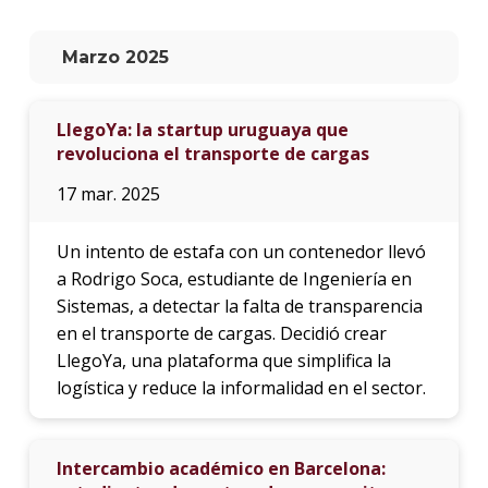
La
Marzo 2025
unive
en
los
LlegoYa: la startup uruguaya que
medio
revoluciona el transporte de cargas
Sobre
17 mar. 2025
Blog
instit
Un intento de estafa con un contenedor llevó
a Rodrigo Soca, estudiante de Ingeniería en
Sistemas, a detectar la falta de transparencia
en el transporte de cargas. Decidió crear
LlegoYa, una plataforma que simplifica la
logística y reduce la informalidad en el sector.
Intercambio académico en Barcelona: