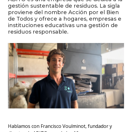
gestión sustentable de residuos. La sigla
proviene del nombre Acción por el Bien
La
de Todos y ofrece a hogares, empresas e
unive
en
instituciones educativas una gestión de
los
residuos responsable.
medio
Sobre
Blog
instit
Hablamos con Francisco Voulminot, fundador y