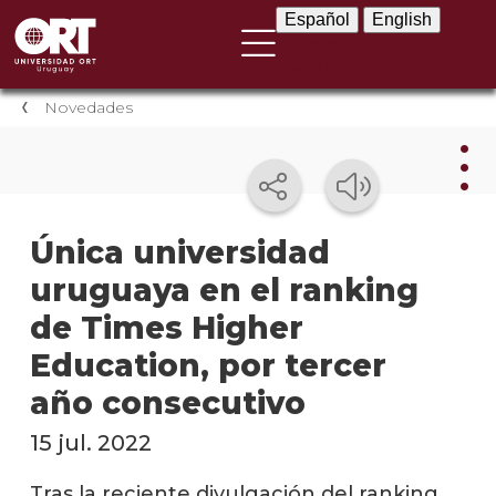
Español
English
Español
English
Novedades
Nov
Única universidad
uruguaya en el ranking
Nove
instit
de Times Higher
Próxi
Education, por tercer
event
año consecutivo
Event
15 jul. 2022
anter
Tras la reciente divulgación del ranking
Testi