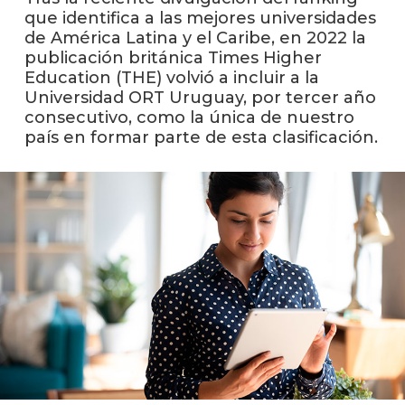
que identifica a las mejores universidades
de América Latina y el Caribe, en 2022 la
La
publicación británica Times Higher
unive
en
Education (THE) volvió a incluir a la
los
Universidad ORT Uruguay, por tercer año
medio
consecutivo, como la única de nuestro
país en formar parte de esta clasificación.
Sobre
Blog
instit