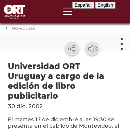
Español
English
Español
English
Novedades
Nov
Universidad ORT
Uruguay a cargo de la
Nove
instit
edición de libro
Próxi
publicitario
event
30 dic. 2002
Event
anter
El martes 17 de diciembre a las 19:30 se
presenta en el cabildo de Montevideo, el
Testi