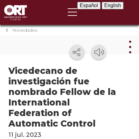
Español
English
Español
English
Novedades
Nov
Vicedecano de
investigación fue
Nove
instit
nombrado Fellow de la
Próxi
International
event
Federation of
Event
Automatic Control
anter
11 jul. 2023
Testi