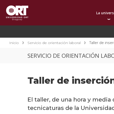
La univer
Presentación instit
A
Por qué elegir ORT
A
Reconocimientos in
C
Inicio
Servicio de orientación laboral
Taller de inser
Autoridades
D
SERVICIO DE ORIENTACIÓN LAB
Rectorado
I
Área Internacional
I
Sostenibilidad
I
Taller de inserció
Contacto
El taller, de una hora y media
tecnicaturas de la Universid