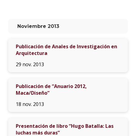
La
unive
en
Noviembre 2013
los
medio
Publicación de Anales de Investigación en
Sobre
Arquitectura
Blog
29 nov. 2013
instit
Publicación de “Anuario 2012,
Maca/Diseño”
18 nov. 2013
Presentación de libro “Hugo Batalla: Las
luchas más duras”