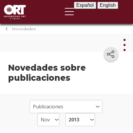
Español
English
Español
English
Novedades
Nov
Novedades sobre
publicaciones
Nove
instit
Próxi
event
Event
anter
Testi