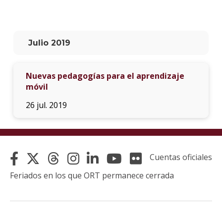
La
unive
en
Julio 2019
los
medio
Nuevas pedagogías para el aprendizaje
Sobre
móvil
Blog
26 jul. 2019
instit
Cuentas oficiales
Feriados en los que ORT permanece cerrada