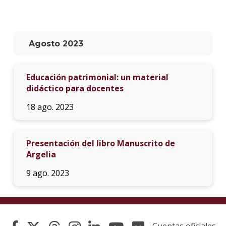
La
unive
en
Agosto 2023
los
medio
Educación patrimonial: un material
Sobre
didáctico para docentes
Blog
18 ago. 2023
instit
Presentación del libro Manuscrito de
Argelia
9 ago. 2023