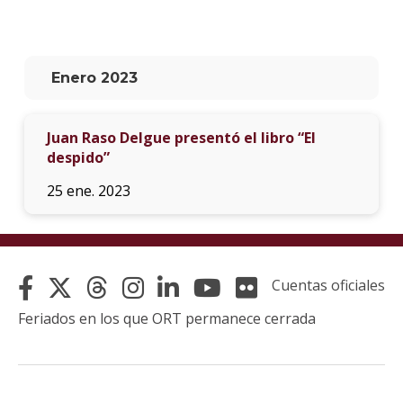
La
unive
en
Enero 2023
los
medio
Juan Raso Delgue presentó el libro “El
Sobre
despido”
Blog
25 ene. 2023
instit
Cuentas oficiales
Feriados en los que ORT permanece cerrada