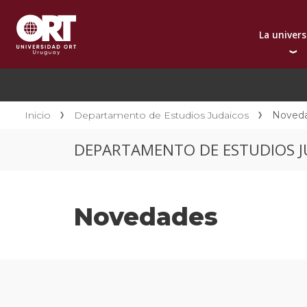
La univer
Presentación instit
A
Por qué elegir ORT
A
Reconocimientos in
C
Inicio
Departamento de Estudios Judaicos
Noved
Autoridades
D
DEPARTAMENTO DE ESTUDIOS J
Rectorado
I
Área Internacional
I
Sostenibilidad
I
Novedades
Contacto