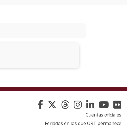
Eventos
Producción
audiovisual
Publicaciones
Agendas
ORT
Festividades
judías
y
conmemoracione
Cuentas oficiales
Festejos
Feriados en los que ORT permanece