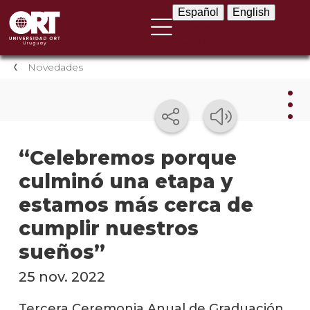
Español
English
Español
English
Novedades
Nov
“Celebremos porque
culminó una etapa y
Nove
instit
estamos más cerca de
Próxi
cumplir nuestros
event
sueños”
Event
25 nov. 2022
anter
Tercera Ceremonia Anual de Graduación
Testi