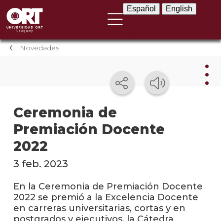
Español
English
Español
English
Novedades
Nov
Ceremonia de
Premiación Docente
Nove
instit
2022
Próxi
3 feb. 2023
event
En la Ceremonia de Premiación Docente
Event
2022 se premió a la Excelencia Docente
anter
en carreras universitarias, cortas y en
postgrados y ejecutivos, la Cátedra
Testi