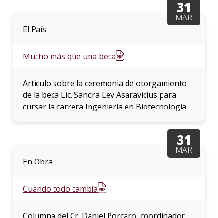
31
MAR
La
El País
unive
en
los
Mucho más que una beca
medio
Sobre
Artículo sobre la ceremonia de otorgamiento
de la beca Lic. Sandra Lev Asaravicius para
Blog
cursar la carrera Ingeniería en Biotecnología.
instit
31
MAR
En Obra
Cuando todo cambia
Columna del Cr. Daniel Porcaro, coordinador