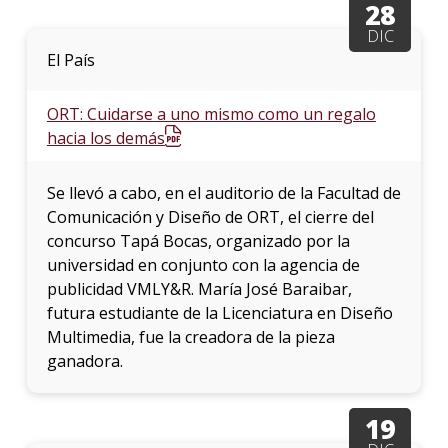
28
DIC
La
El País
unive
en
los
ORT: Cuidarse a uno mismo como un regalo
medio
hacia los demás
Sobre
Se llevó a cabo, en el auditorio de la Facultad de
Blog
Comunicación y Diseño de ORT, el cierre del
instit
concurso Tapá Bocas, organizado por la
universidad en conjunto con la agencia de
publicidad VMLY&R. María José Baraibar,
futura estudiante de la Licenciatura en Diseño
Multimedia, fue la creadora de la pieza
ganadora.
19