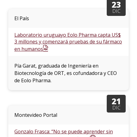
23
DIC
La
El País
unive
en
los
Laboratorio uruguayo Eolo Pharma capta US$
medio
3 millones y comenzará pruebas de su fármaco
en humanos
Sobre
Blog
Pía Garat, graduada de Ingeniería en
instit
Biotecnología de ORT, es cofundadora y CEO
de Eolo Pharma.
21
DIC
Montevideo Portal
Gonzalo Frasca: “No se puede aprender sin