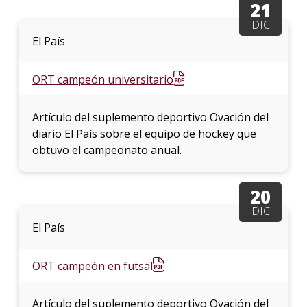
21
DIC
La
El País
unive
en
los
ORT campeón universitario
medio
Sobre
Artículo del suplemento deportivo Ovación del
diario El País sobre el equipo de hockey que
Blog
obtuvo el campeonato anual.
instit
20
DIC
El País
ORT campeón en futsal
Artículo del suplemento deportivo Ovación del